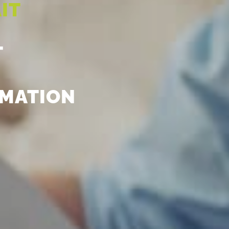
IT
T
MMATION